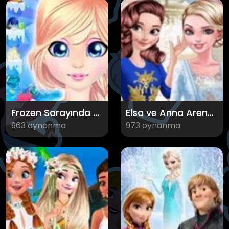
Frozen Sarayında Gizlenmiş Eşyalar
Elsa ve Anna Arendelle Diyarı
963 oynanma
973 oynanma