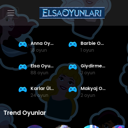
Anna Oyunları
Barbie Oyunları
18 oyun
1 oyun
Elsa Oyunları
Giydirme Oyunları
88 oyun
3 oyun
Karlar Ülkesi Oyunları
Makyaj Oyunları
24 oyun
2 oyun
Trend Oyunlar