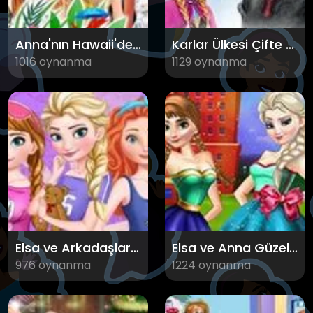
Anna'nın Hawaii'de Doğum Günü
Karlar Ülkesi Çifte Bela
1016 oynanma
1129 oynanma
Elsa ve Arkadaşları Eğlencede
Elsa ve Anna Güzellik Salonunda
976 oynanma
1224 oynanma