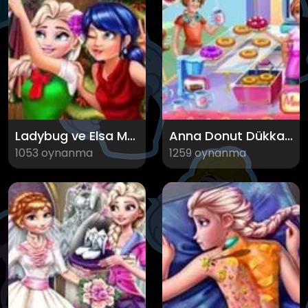
Ladybug ve Elsa Mutluluk Pozu
Anna Donut Dükkanı
1053 oynanma
1259 oynanma