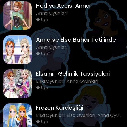
Hediye Avcısı Anna
Anna Oyunları
0/5
Anna ve Elsa Bahar Tatilinde
Anna Oyunları
0/5
Elsa'nın Gelinlik Tavsiyeleri
Elsa Oyunları, Anna Oyunları
0/5
Frozen Kardeşliği
Elsa Oyunları, Elsa Oyunları, Anna Oyunları
0/5