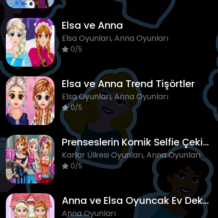
Elsa ve Anna
Elsa Oyunları, Anna Oyunları
0/5
Elsa ve Anna Trend Tişörtler
Elsa Oyunları, Anna Oyunları
0/5
Prenseslerin Komik Selfie Çekimi
Karlar Ülkesi Oyunları, Anna Oyunları
0/5
Anna ve Elsa Oyuncak Ev Dekoru
Anna Oyunları