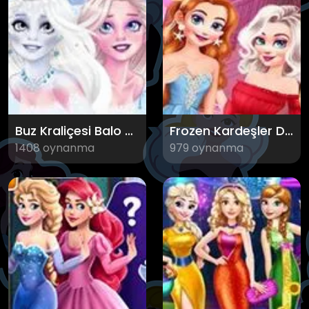
Buz Kraliçesi Balo Makyajı
Frozen Kardeşler Daima Beraber
1408 oynanma
979 oynanma