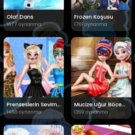
Olaf Dans
Frozen Koşusu
1677 oynanma
1761 oynanma
Prenseslerin Sevimli Hayvan Modası
Mucize Uğur Böceği ve Elsa Saunada
1486 oynanma
1369 oynanma