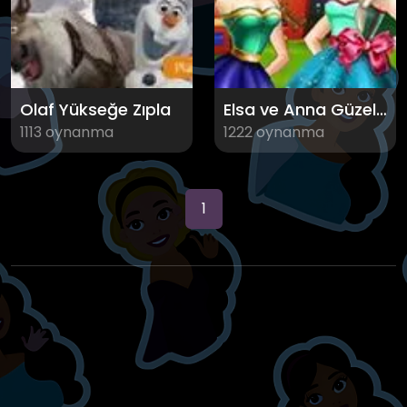
Olaf Yükseğe Zıpla
Elsa ve Anna Güzellik Salonunda
1113 oynanma
1222 oynanma
1