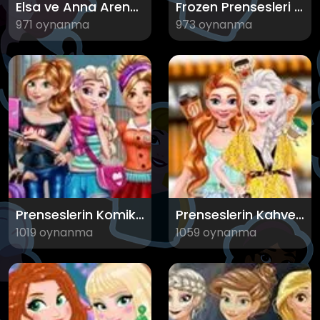
Elsa ve Anna Arendelle Diyarı
Frozen Prensesleri Sukutur Sürüşü
971 oynanma
973 oynanma
Prenseslerin Komik Selfie Çekimi
Prenseslerin Kahve Keyfi
1019 oynanma
1059 oynanma